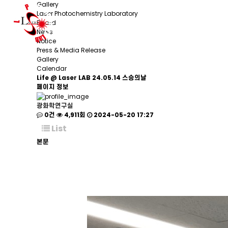
Gallery
Laser Photochemistry Laboratory
Member
B
Board
News
Notice
Press & Media Release
Gallery
Calendar
Life @ Laser LAB
24.05.14 스승의날
페이지 정보
광화학연구실
0건
4,911회
2024-05-20 17:27
List
본문